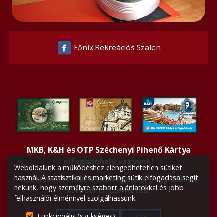
Főnix Rekreációs Szalon
MKB, K&H és OTP Széchenyi Pihenő Kártya
elfogadóhely vagyunk!
Weboldalunk a működéshez elengedhetetlen sütiket
használ. A statisztikai és marketing sütik elfogadása segít
Kezelésedet már a vendéglátás, vagy szállás
nekünk, hogy személyre szabott ajánlatokkal és jobb
zsebből is fizetheted!
felhasználói élménnyel szolgálhassunk.
Funkcionális (szükséges)