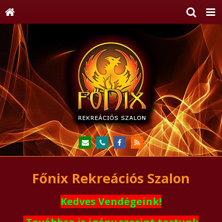
Főnix Rekreációs Szalon
Kedves Vendégeink!