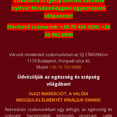
Továbbra is igény szerint tartunk
nyitva
! Mindenképpen egyeztessen
időpontot!
Elérhető számaink:
+36 70 436 4200
;
+36
30 982 6890
Várunk mindenkit szalonunkban az ÚJ CÍMÜNKön:
1174 Budapest, Hunyadi utca 42.
Mobil:
+36 70 703 0888
Üdvözöljük az egészség és szépség
világában!
IGAZI REKREÁCIÓT,
A VALÓDI
MEGÚJULÁS ÉLMÉNYÉT
KÍNÁLJUK ÖNNEK!
Rekreációs szalonunkban egy átfogó, az egészség és
szépség harmóniáját biztosító program zajlik