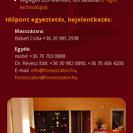
Végleges szőrtelenítés, bőrfiatalítás
(E-light
technológia)
Időpont egyeztetés, bejelentkezés:
Masszázsra:
Békefi Csilla +36 20 985 2938
Egyéb:
mobil: +36 70 703 0888
Dr. Révész Edit: +36 30 982 6890, +36 70 436 4200
E-mail:
info@fonixszalon.hu
,
fonixszalon@fonixszalon.hu