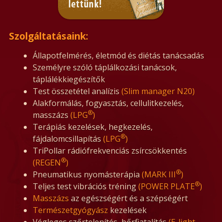
Szolgáltatásaink:
Állapotfelmérés, életmód és diétás tanácsadás
Személyre szóló táplálkozási tanácsok,
táplálékkiegészítők
Test összetétel analízis
(Slim manager N20)
Alakformálás, fogyasztás, cellulitkezelés,
®
masszázs
(LPG
)
Terápiás kezelések, hegkezelés,
®
fájdalomcsillapítás
(LPG
)
TriPollar rádiófrekvenciás zsírcsökkentés
®
(REGEN
)
®
Pneumatikus nyomásterápia
(MARK III
)
®
Teljes test vibrációs tréning
(POWER PLATE
)
Masszázs
az egészségért és a szépségért
Természetgyógyász
kezelések