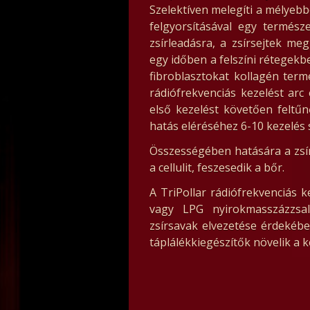
Szelektíven melegíti a mélyebb
felgyorsításával egy termész
zsírleadásra, a zsírsejtek me
egy időben a felszíni rétegekb
fibroblasztokat kollagén terme
rádiófrekvenciás kezelést arc
első kezelést követően feltű
hatás eléréséhez 6-10 kezelés
Összességében hatására a zsír
a cellulit, feszesedik a bőr.
A TriPollar rádiófrekvenciás 
vagy LPG nyirokmasszázzsal
zsírsavak elvezetése érdekébe
táplálékkiegészítők növelik a 