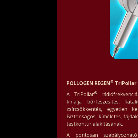
®
POLLOGEN REGEN
TriPollar
®
A TriPollar
rádiófrekvenci
kínálja: bőrfeszesítés, fiatal
zsírcsökkentés, egyetlen k
Biztonságos, kíméletes, fájda
testkontúr alakításának.
A pontosan szabályozható 