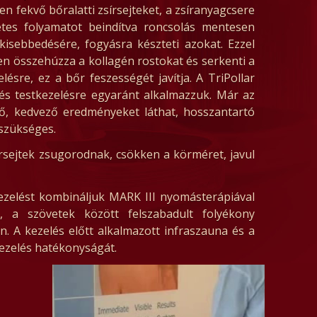
en fekvő bőralatti zsírsejteket, a zsíranyagcsere
etes folyamatot beindítva roncsolás mentesen
gkisebbedésére, fogyásra készteti azokat. Ezzel
en összehúzza a kollagén rostokat és serkenti a
lésre, ez a bőr feszességét javítja. A TriPollar
 és testkezelésre egyaránt alkalmazzuk. Már az
nő, kedvező eredményeket láthat, hosszantartó
 szükséges.
sejtek zsugorodnak, csökken a körméret, javul
kezelést kombináljuk MARK III nyomásterápiával
, a szövetek között felszabadult folyékony
n. A kezelés előtt alkalmazott infraszauna és a
kezelés hatékonyságát.