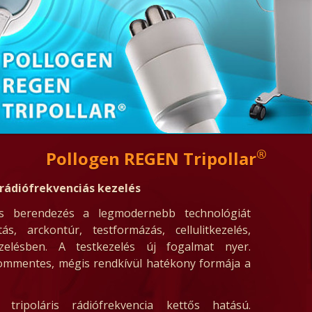
®
Pollogen REGEN Tripollar
 rádiófrekvenciás kezelés
ás berendezés a legmodernebb technológiát
ítás, arckontúr, testformázás, cellulitkezelés,
ezelésben. A testkezelés új fogalmat nyer.
lommentes, mégis rendkívül hatékony formája a
tripoláris rádiófrekvencia kettős hatású.