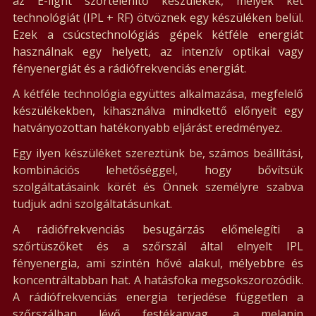
az E-light szőrtelenítő készülékek, melyek két
technológiát (IPL + RF) ötvöznek egy készüléken belül.
Ezek a csúcstechnológiás gépek kétféle energiát
használnak egy helyett, az intenzív optikai vagy
fényenergiát és a rádiófrekvenciás energiát.
A kétféle technológia együttes alkalmazása, megfelelő
készülékekben, kihasználva mindkettő előnyeit egy
hatványozottan hatékonyabb eljárást eredményez.
Egy ilyen készüléket szereztünk be, számos beállítási,
kombinációs lehetőséggel, hogy bővítsük
szolgáltatásaink körét és Önnek személyre szabva
tudjuk adni szolgáltatásunkat.
A rádiófrekvenciás besugárzás előmelegíti a
szőrtüszőket és a szőrszál által elnyelt IPL
fényenergia, ami szintén hővé alakul, mélyebbre és
koncentráltabban hat. A hatásfoka megsokszorozódik.
A rádiófrekvenciás energia terjedése független a
szőrszálban lévő festékanyag, a melanin