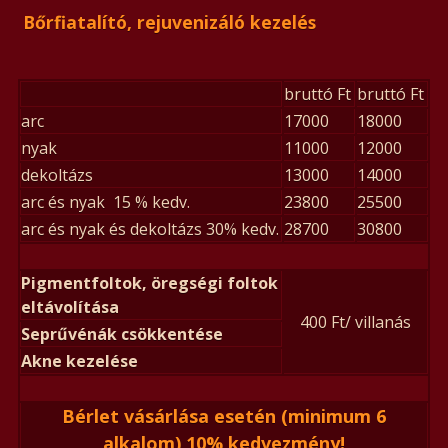
Bőrfiatalító, rejuvenizáló kezelés
bruttó Ft
bruttó Ft
arc
17000
18000
nyak
11000
12000
dekoltázs
13000
14000
arc és nyak 15 % kedv.
23800
25500
arc és nyak és dekoltázs 30% kedv.
28700
30800
Pigmentfoltok, öregségi foltok
eltávolítása
400 Ft/ villanás
Seprűvénák csökkentése
Akne kezelése
Bérlet vásárlása esetén (minimum 6
alkalom) 10% kedvezmény!