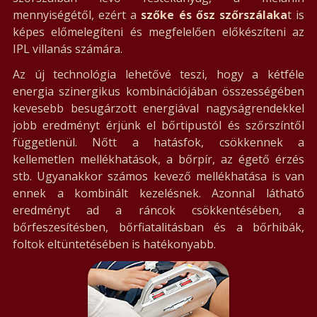
mennyiségétől, ezért a
szőke és ősz
szőrszálaka
t is
képes előmelegíteni és megfelelően előkészíteni az
IPL villanás számára.
Az új technológia lehetővé teszi, hogy a kétféle
energia szinergikus kombinációjában összességében
kevesebb besugárzott energiával nagyságrendekkel
jobb eredményt érjünk el bőrtipustól és szőrszíntől
függetlenül. Nőtt a hatásfok, csökkennek a
kellemetlen mellékhatások, a bőrpír, az égető érzés
stb. Ugyanakkor számos kevező mellékhatása is van
ennek a kombinált kezelésnek. Azonnal látható
eredményt ad a ráncok csökkentésében, a
bőrfeszesítésben, bőrfiatalitásban és a bőrhibák,
foltok eltüntetésében is hatékonyabb.