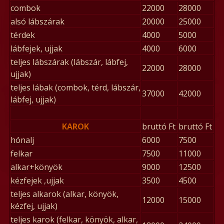
combok
22000
28000
alsó lábszárak
20000
25000
térdek
4000
5000
lábfejek, ujjak
4000
6000
teljes lábszárak (lábszár, lábfej,
22000
28000
ujjak)
teljes lábak (combok, térd, lábszár,
37000
42000
lábfej, ujjak)
KAROK
bruttó Ft
bruttó Ft
hónalj
6000
7500
felkar
7500
11000
alkar+könyök
9000
12500
kézfejek ,ujjak
3500
4500
teljes alkarok (alkar, könyök,
12000
15000
kézfej, ujjak)
teljes karok (felkar, könyök, alkar,