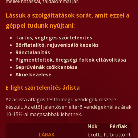
mellékhatással, fájdalommal jár.
Lássuk a szolgáltatások sorát, amit ezzel a
géppel tudunk nyújtani:
Tartós, végleges szőrtelenítés
Bőrfiatalító, rejuvenizáló kezelés
Ránctalanítás
Pigmentfoltok, öregségi foltok eltávolítása
Seprűvénák csökkentése
Akne kezelése
E-light szőrtelenítés árlista
Az árlista átlagos testtömegű vendégek részére
készült. Az ettől jelentősen eltérő vendégeknél az árak
10-15%-al magasabbak lehetnek.
Nők
Férfiak
LÁBAK
bruttó Ft
bruttó Ft