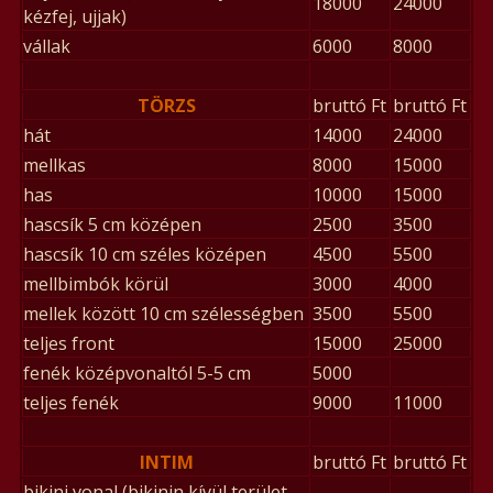
18000
24000
kézfej, ujjak)
vállak
6000
8000
TÖRZS
bruttó Ft
bruttó Ft
hát
14000
24000
mellkas
8000
15000
has
10000
15000
hascsík 5 cm középen
2500
3500
hascsík 10 cm széles középen
4500
5500
mellbimbók körül
3000
4000
mellek között 10 cm szélességben
3500
5500
teljes front
15000
25000
fenék középvonaltól 5-5 cm
5000
teljes fenék
9000
11000
INTIM
bruttó Ft
bruttó Ft
bikini vonal (bikinin kívül terület