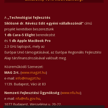
A
„Technológiai fejlesztés
Siklósné dr. Révész Edit egyéni vállalkozónál”
című
projekt keretében beszereztünk
1 db Cara-5 Elight
berendezést
és
1 db Apple MacBook Pro
2.3 GHz laptopot, mely az
Európai Unió támogatásával, az Európai Regionális Fejlesztési
Alap társfinanszírozásával valósult meg.
Közreműködő Szervezet:
MAG Zrt.
(
www.magzrt.hu
)
e-mail:
info@magzrt.hu
1139. Budapest, Váci út 83
Nemzeti Fejlesztési Ügynökség
(
www.nfu.hu
);
e-mail:
nfu@nfu.gov.hu
,
1077 Budapest, Wesselényi u. 20-22.