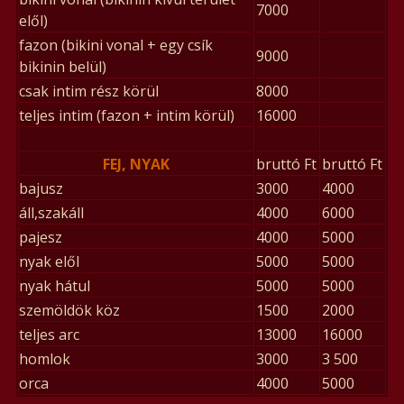
7000
elől)
fazon (bikini vonal + egy csík
9000
bikinin belül)
csak intim rész körül
8000
teljes intim (fazon + intim körül)
16000
FEJ, NYAK
bruttó Ft
bruttó Ft
bajusz
3000
4000
áll,szakáll
4000
6000
pajesz
4000
5000
nyak elől
5000
5000
nyak hátul
5000
5000
szemöldök köz
1500
2000
teljes arc
13000
16000
homlok
3000
3 500
orca
4000
5000