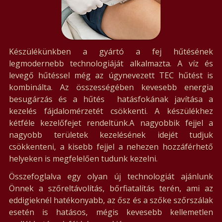
Készülékünkben a gyártó a fej hűtésének
legmodernebb technologiáját alkalmazta. A víz és
levegő hűtéssel még az úgynevezett TEC hűtést is
kombinálta. Az összességében kevesebb energia
besugárzás és a hűtés hatásfokának javítása a
kezelés fájdalomérzetét csökkenti. A készülékhez
kétféle kezelőfejet rendeltünk.A nagyobbik fejjel a
nagyobb területek kezelésének idejét tudjuk
csökkenteni, a kisebb fejjel a nehezen hozzáférhető
helyeken is megfelelően tudunk kezelni.
Összefoglalva egy olyan új technologiát ajánlunk
Önnek a szőreltávolítás, bőrfiatalítás terén, ami az
eddigieknél hatékonyabb, az ősz és a szőke szőrszálak
esetén is hatásos, mégis kevesebb kellemetlen