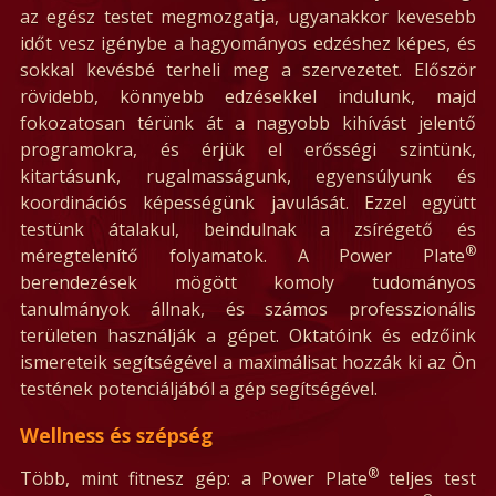
az egész testet megmozgatja, ugyanakkor kevesebb
időt vesz igénybe a hagyományos edzéshez képes, és
sokkal kevésbé terheli meg a szervezetet. Először
rövidebb, könnyebb edzésekkel indulunk, majd
fokozatosan térünk át a nagyobb kihívást jelentő
programokra, és érjük el erősségi szintünk,
kitartásunk, rugalmasságunk, egyensúlyunk és
koordinációs képességünk javulását. Ezzel együtt
testünk átalakul, beindulnak a zsírégető és
®
méregtelenítő folyamatok. A Power Plate
berendezések mögött komoly tudományos
tanulmányok állnak, és számos professzionális
területen használják a gépet. Oktatóink és edzőink
ismereteik segítségével a maximálisat hozzák ki az Ön
testének potenciáljából a gép segítségével.
Wellness és szépség
®
Több, mint fitnesz gép: a Power Plate
teljes test