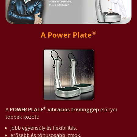
®
A Power Plate
®
A
POWER PLATE
vibrációs tréninggép
előnyei
többek között:
jobb egyensúly és flexibilitás,
erősebb és tónusosabb izmok,