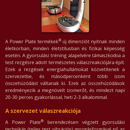
®
A Power Plate termékek
új dimenziót nyitnak minden
életkorban, minden életstílusban és fizikai képesség
esetén. A gyorsulási tréning alapelvére támaszkodva a
test rezgésre adott természetes válaszreakciójára épít.
Ezek a rezgések energiahullámokat közvetítenek a
szervezetbe, és másodpercenként több izom
összehúzódást váltanak ki. Ezek az összehúzódások
eredményezik a megnövelt izomerőt, és mindezt napi
20-30 perces gyakorlással, heti 2-3 alkalommal.
A szervezet válaszreakciója
®
A Power Plate
berendezésen végzett gyorsulási
technikás (teljes test vibrációs) mozgásformával nő az