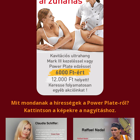
Mit mondanak a hírességek a Power Plate-ről?
Kattintson a képekre a nagyításhoz.