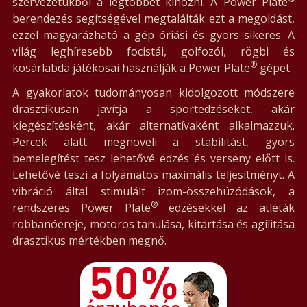
szervezetükből a legtöbbet kihozni. A Power Plate
berendezés segítségével megtalálták ezt a megoldást,
ezzel magyarázható a gép óriási és gyors sikeres. A
világ leghíresebb focistái, golfozói, rögbi és
®
kosárlabda játékosai használják a Power Plate
gépet.
A gyakorlatok tudományosan kidolgozott módszere
drasztikusan javítja a sportedzéseket, akár
kiegészítésként, akár alternatívaként alkalmazzuk.
Percek alatt megnöveli a stabilitást, gyors
bemelegítést tesz lehetővé edzés és verseny előtt is.
Lehetővé teszi a folyamatos maximális teljesítményt. A
vibráció által stimulált izom-összehúzódások, a
®
rendszeres Power Plate
edzésekkel az atléták
robbanóereje, motoros tanulása, kitartása és agilitása
drasztikus mértékben megnő.