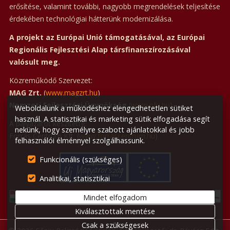
erősítése, valamint további, nagyobb megrendelések teljesítése
érdekében technológiai hátterünk modernizálása.
A projekt az Európai Unió támogatásával, az Európai
Regionális Fejlesztési Alap társfinanszírozásával
valósult meg.
Közreműködő Szervezet:
MAG Zrt.
(
www.magzrt.hu
)
Nemzeti Fejlesztési Ügynökség
(
www.nfu.hu
)
Weboldalunk a működéshez elengedhetetlen sütiket
használ. A statisztikai és marketing sütik elfogadása segít
A pályázatot készítette:
nekünk, hogy személyre szabott ajánlatokkal és jobb
Forrás Centrum Kft. (
www.forrascentrum.hu
)
felhasználói élménnyel szolgálhassunk.
Funkcionális (szükséges)
Analitikai, statisztikai
Mindet elfogadom
Kiválasztottak mentése
Csak a szükségesek