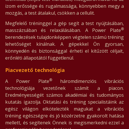
izom erőssége és rugalmassága, könnyebben megy a
mozgás, a test átalakul, csökken a cellulit.
Megfelelő tréninggel a gép segít a test nyújtásában,
®
masszázsában és relaxálásában. A Power Plate
berendezések tulajdonképpen végtelen számú tréning
lehetőséget kínálnak. A gépekkel Ön gyorsan,
könnyedén és biztonsággal érheti el kitűzött céljait,
erőnléti állapotától függetlenül.
Piacvezető technológia
®
A Power Plate
háromdimenziós vibrációs
technológiája vezetőnek számít a piacon.
Eredményességét számos akadémiai és tudományos
kutatás igazolja. Oktatási és tréning specialistáink az
egész világon elkötelezték magukat a vibrációs
tréning egészségre és jó közérzetre gyakorolt hatása
mellett, és segítenek Önnek is megismerkedni ezzel a