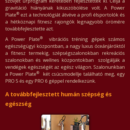
szovjet űrprogram keretében fejlesztették ki. Célja a
gravitáció hiányának kiküszöbölése volt. A Power
®
Plate
ezt a technológiát átvéve a profi élsportolók és
a hétköznapi fitnesz rajongók legnagyobb örömére
továbbfejlesztette azt.
®
A Power Plate
vibrációs tréning gépek számos
egészségügyi központban, a nagy luxus óceánjáróktól
a fitnesz termekig, szépségszalonokban rekreációs
szalonokban és wellnes központokban szolgálják a
vendégek egészségét az egész világon. Szalonunkban
®
a Power Plate
két csúcsmodellje található meg, egy
PRO 5 és egy PRO 6 géppel rendelkezünk.
A továbbfejlesztett humán szépség és
egészség