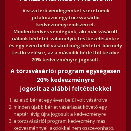
Visszatérő vendégeinket szeretnénk
jutalmazni egy
törzsvásárlói
kedvezményrendszerrel.
Minden kedves vendégünk, aki már vásárolt
nálunk bérletet valamelyik testkezelésünkre
és egy éven belül vásárol még bérletet bármely
testkezelésre, az a második bérlettől kezdve
20% kedvezményre jogosult
.
A törzsvásárlói program egységesen
20%
kedvezményre
jogosít az alábbi feltételekkel
az első bérlet egy éven belül volt vásárolva
minden újabb bérlet vásárlását követő egy
naptári évig újra jogosult a kedvezményre
a törzsvásárlói program kedvezmény más
kedvezménnyel, akciókkal nem összevonható,