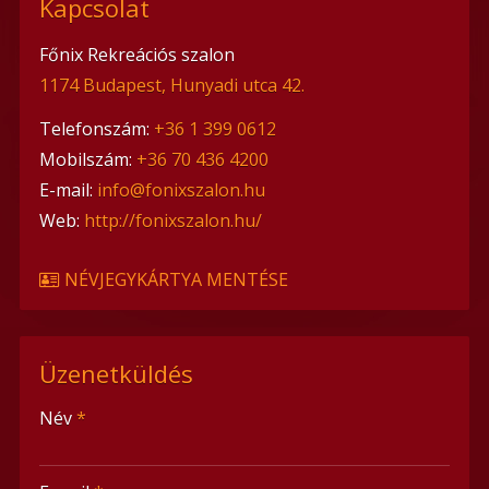
Kapcsolat
Főnix Rekreációs szalon
1174 Budapest, Hunyadi utca 42.
Telefonszám:
+36 1 399 0612
Mobilszám:
+36 70 436 4200
E-mail:
info@fonixszalon.hu
Web:
http://fonixszalon.hu/
NÉVJEGYKÁRTYA MENTÉSE
Üzenetküldés
-
Név
*
-