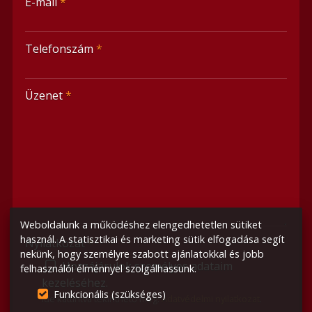
E-mail
*
-
Telefonszám
*
-
Üzenet
*
-
-
-
Weboldalunk a működéshez elengedhetetlen sütiket
használ. A statisztikai és marketing sütik elfogadása segít
Nyilatkozat
*
nekünk, hogy személyre szabott ajánlatokkal és jobb
Hozzájárulok személyes adataim
felhasználói élménnyel szolgálhassunk.
kezeléséhez.
Funkcionális (szükséges)
Ide kattintva tekinthető meg:
Adatvédelmi nyilatkozat
.