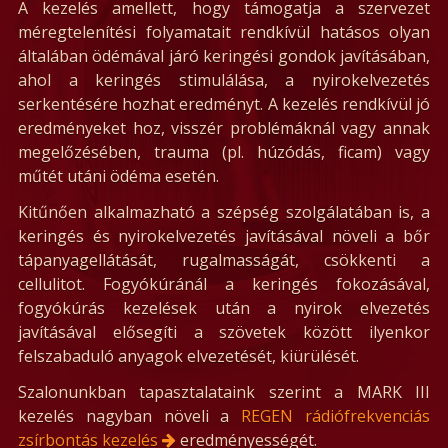
A kezelés amellett, hogy támogatja a szervezet
méregtelenítési folyamatait rendkívül hatásos olyan
általában ödémával járó keringési gondok javításában,
ahol a keringés stimulálása, a nyirokelvezetés
serkentésére hozhat eredményt. A kezelés rendkívül jó
eredményeket hoz, visszér problémáknál vagy annak
megelőzésében, trauma (pl. húzódás, ficam) vagy
műtét utáni ödéma esetén.
Kitűnően alkalmazható a szépség szolgálatában is, a
keringés és nyirokelvezetés javításával növeli a bőr
tápanyagellátását, rugalmasságát, csökkenti a
cellulitot. Fogyókúránál a keringés fokozásával,
fogyókúrás kezelések után a nyirok elvezetés
javításával elősegíti a szövetek között ilyenkor
felszabaduló anyagok elvezetését, kiürülését.
Szalonunkban tapasztalataink szerint a MARK III
kezelés nagyban növeli a
REGEN rádiófrekvenciás
zsírbontás kezelés
eredményességét.