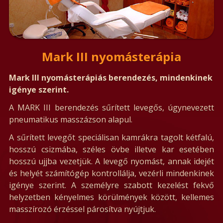
Mark III nyomásterápia
Mark III nyomásterápiás berendezés, mindenkinek
igénye szerint.
A MARK III berendezés sűrített levegős, úgynevezett
pneumatikus masszázson alapul.
A sűrített levegőt speciálisan kamrákra tagolt kétfalú,
hosszú csizmába, széles övbe illetve kar esetében
hosszú ujjba vezetjük. A levegő nyomást, annak idejét
és helyét számítógép kontrollálja, vezérli mindenkinek
igénye szerint. A személyre szabott kezelést fekvő
helyzetben kényelmes körülmények között, kellemes
masszírozó érzéssel párosítva nyújtjuk.